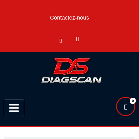
Contactez-nous
APERÇU RAPIDE

0